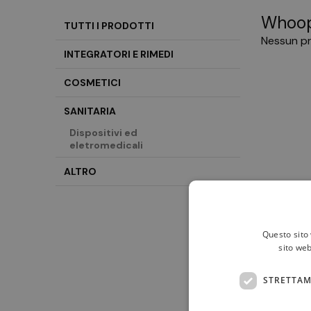
Whoop
TUTTI I PRODOTTI
Nessun pr
INTEGRATORI E RIMEDI
COSMETICI
SANITARIA
Dispositivi ed
eletromedicali
ALTRO
Questo sito 
sito web
STRETTAM