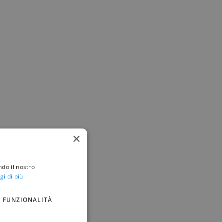
×
ndo il nostro
gi di più
FUNZIONALITÀ