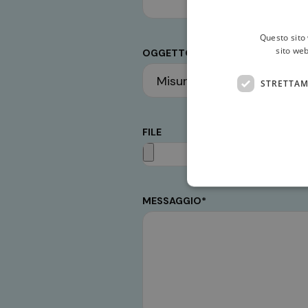
Questo sito 
sito web
OGGETTO*
STRETTAM
FILE
MESSAGGIO*