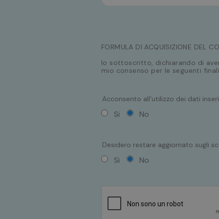
FORMULA DI ACQUISIZIONE DEL C
Io sottoscritto, dichiarando di ave
mio consenso per le seguenti finali
Acconsento all’utilizzo dei dati inser
Si
No
Desidero restare aggiornato sugli sc
Si
No